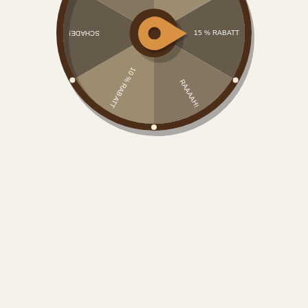
Alte Holzkisten Als Regal
62,00
€
Größe : 40 x 30 x 77 cm (B x T x H)
Alte
In den Warenkorb
Holzkisten
Als
Regal
Menge