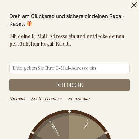
Skip
Skip
— Kostenlose Lieferung ab einem Einkaufswert von 120€ —
to
to
Dreh am Glücksrad und sichere dir deinen Regal-
navigation
content
Rabatt
MENÜ
0
Gib deine E-Mail-Adresse ein und entdecke deinen
Regal Schatz
Holzkisten Regal
Alte Holzkisten Als Regal
/
/
persönlichen Regal-Rabatt.
ICH DREHE
Niemals
Später erinnern
Nein danke